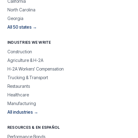
California
North Carolina
Georgia
All 50 states →
INDUSTRIES WE WRITE
Construction
Agriculture & H-2A
H-2A Workers' Compensation
Trucking & Transport
Restaurants
Healthcare
Manufacturing
All industries →
RESOURCES & EN ESPAÑOL
Performance Bonds