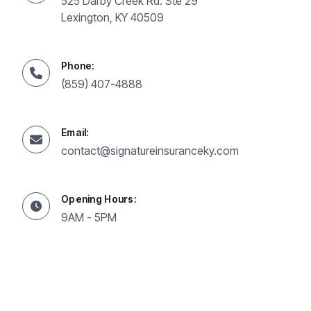
525 Darby Creek Rd. Ste 29
Lexington, KY 40509
Phone:
(859) 407-4888
Email:
contact@signatureinsuranceky.com
Opening Hours:
9AM - 5PM