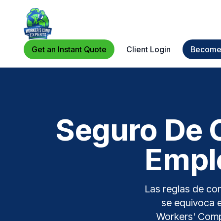
Get an Instant Quote
Client Login
Become 
Seguro De 
Emple
Las reglas de com
se equivoca e
Workers' Comp 