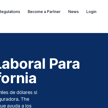
Regulations
Become a Partner
News
Login
aboral Para
fornia
iles de dólares si
eguradora. The
que ayuda a los