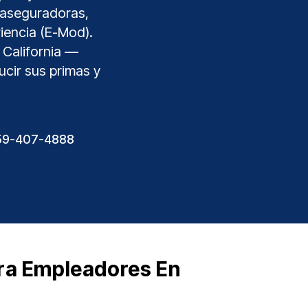
 aseguradoras,
riencia (E-Mod).
 California —
ucir sus primas y
859-407-4888
ra Empleadores En