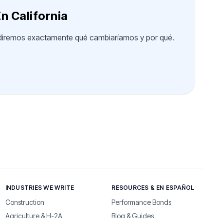
n California
e diremos exactamente qué cambiaríamos y por qué.
INDUSTRIES WE WRITE
RESOURCES & EN ESPAÑOL
Construction
Performance Bonds
Agriculture & H-2A
Blog & Guides