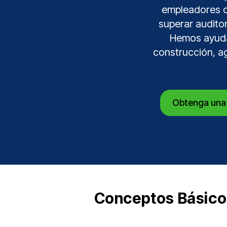
empleadores d
superar auditor
Hemos ayudad
construcción, ag
Obtenga una 
Conceptos Básico